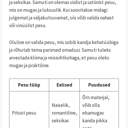
ja seksikas. Samuti on olemas siidist ja satiinist pesu,
mis on mugav ja luksuslik. Kui soovitakse midagi
julgemat ja väljakutsuvamat, siis võib valida nahast
või vinüülist pesu.
Oluline on valida pesu, mis sobib kandja kehatüübiga
ja rõhutab tema parimaid omadusi. Samuti tuleks
arvestada kliima ja reisisihtkohaga, et pesu oleks
mugav ja praktiline.
Pesu tüüp
Eelised
Puudused
Õrn materjal,
Naiselik,
võib olla
Pitsist pesu
romantiline,
ebamugav
seksikas
kanda pikka