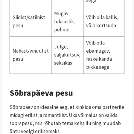
aega
Mugav,
Siidist/satiinist
Võib olla kallis,
luksuslik,
pesu
võib kortsuda
pehme
Võib olla
Julge,
Nahast/vinüülist
ebamugav,
väljakutsuv,
pesu
raske kanda
seksikas
pikka aega
Sõbrapäeva pesu
Sõbrapäev on ideaalne aeg, et kinkida oma partnerile
midagi erilist ja romantilist. Üks võimalus on valida
sobiv pesu, mis rõhutab tema keha ilu ning muudab
õhtu veelgi erilisemaks.