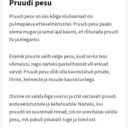
Pruudi pesu
Pruudi pesu on üks kõige olulisemaid osi
pulmapäeva ettevalmistustes. Pruudi pesu peaks
olema mugav ja samal ajal kaunis, et rõhutada pruudi
ilu ja elegantsi.
Enamik pruute valib valge pesu, kuid on ka teisi
võimalusi, nagu näiteks pastelltoonid või erksad
värvid. Pruudi pesu võib olla kaunistatud pitside,
litrite, helmeste ja muude kaunistustega.
Oluline on valida õige suurus ja stiil vastavalt pruudi
enda eelistustele ja kehatüübile. Näiteks, kui
pruudil on suuremad rinnad, siis on soovitatav valida
pesu, mis pakub piisavalt tuge ja toestust.