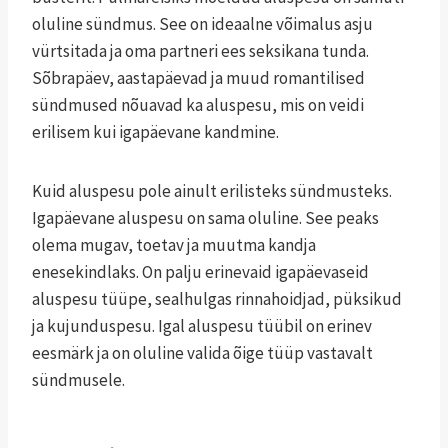
oluline sündmus. See on ideaalne võimalus asju
vürtsitada ja oma partneri ees seksikana tunda.
Sõbrapäev, aastapäevad ja muud romantilised
sündmused nõuavad ka aluspesu, mis on veidi
erilisem kui igapäevane kandmine.
Kuid aluspesu pole ainult erilisteks sündmusteks.
Igapäevane aluspesu on sama oluline. See peaks
olema mugav, toetav ja muutma kandja
enesekindlaks. On palju erinevaid igapäevaseid
aluspesu tüüpe, sealhulgas rinnahoidjad, püksikud
ja kujunduspesu. Igal aluspesu tüübil on erinev
eesmärk ja on oluline valida õige tüüp vastavalt
sündmusele.