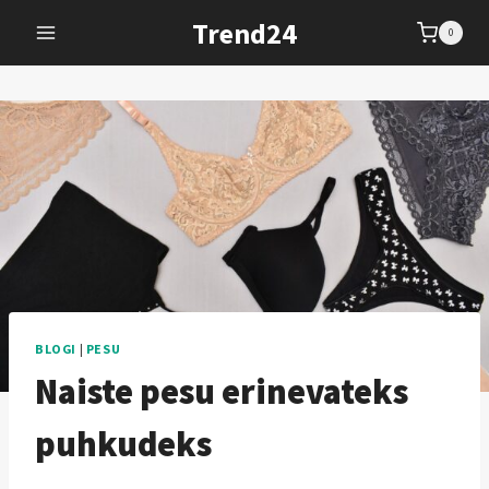
Skip
Trend24
0
to
content
BLOGI
|
PESU
Naiste pesu erinevateks
puhkudeks