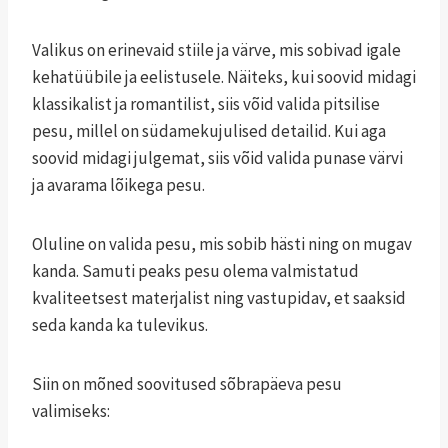
Valikus on erinevaid stiile ja värve, mis sobivad igale
kehatüübile ja eelistusele. Näiteks, kui soovid midagi
klassikalist ja romantilist, siis võid valida pitsilise
pesu, millel on südamekujulised detailid. Kui aga
soovid midagi julgemat, siis võid valida punase värvi
ja avarama lõikega pesu.
Oluline on valida pesu, mis sobib hästi ning on mugav
kanda. Samuti peaks pesu olema valmistatud
kvaliteetsest materjalist ning vastupidav, et saaksid
seda kanda ka tulevikus.
Siin on mõned soovitused sõbrapäeva pesu
valimiseks: