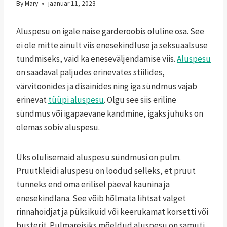
By
Mary
jaanuar 11, 2023
Aluspesu on igale naise garderoobis oluline osa. See
ei ole mitte ainult viis enesekindluse ja seksuaalsuse
tundmiseks, vaid ka eneseväljendamise viis.
Aluspesu
on saadaval paljudes erinevates stiilides,
värvitoonides ja disainides ning iga sündmus vajab
erinevat
tüüpi aluspesu
. Olgu see siis eriline
sündmus või igapäevane kandmine, igaks juhuks on
olemas sobiv aluspesu.
Üks olulisemaid aluspesu sündmusi on pulm.
Pruutkleidi aluspesu on loodud selleks, et pruut
tunneks end oma erilisel päeval kaunina ja
enesekindlana. See võib hõlmata lihtsat valget
rinnahoidjat ja püksikuid või keerukamat korsetti või
busterit. Pulmareisiks mõeldud aluspesu on samuti