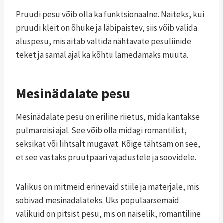
Pruudi pesu võib olla ka funktsionaalne. Näiteks, kui
pruudi kleit on õhuke ja läbipaistev, siis võib valida
aluspesu, mis aitab vältida nähtavate pesuliinide
teket ja samal ajal ka kõhtu lamedamaks muuta.
Mesinädalate pesu
Mesinädalate pesu on eriline riietus, mida kantakse
pulmareisi ajal. See võib olla midagi romantilist,
seksikat või lihtsalt mugavat. Kõige tähtsam on see,
et see vastaks pruutpaari vajadustele ja soovidele.
Valikus on mitmeid erinevaid stiile ja materjale, mis
sobivad mesinädalateks. Üks populaarsemaid
valikuid on pitsist pesu, mis on naiselik, romantiline