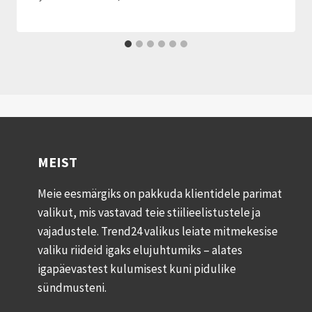
MEIST
Meie eesmärgiks on pakkuda klientidele parimat
valikut, mis vastavad teie stiilieelistustele ja
vajadustele. Trend24 valikus leiate mitmekesise
valiku riideid igaks elujuhtumiks – alates
igapäevastest kulumisest kuni pidulike
sündmusteni.