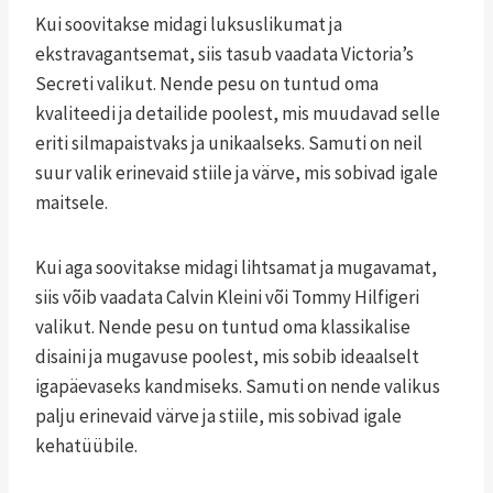
Kui soovitakse midagi luksuslikumat ja
ekstravagantsemat, siis tasub vaadata Victoria’s
Secreti valikut. Nende pesu on tuntud oma
kvaliteedi ja detailide poolest, mis muudavad selle
eriti silmapaistvaks ja unikaalseks. Samuti on neil
suur valik erinevaid stiile ja värve, mis sobivad igale
maitsele.
Kui aga soovitakse midagi lihtsamat ja mugavamat,
siis võib vaadata Calvin Kleini või Tommy Hilfigeri
valikut. Nende pesu on tuntud oma klassikalise
disaini ja mugavuse poolest, mis sobib ideaalselt
igapäevaseks kandmiseks. Samuti on nende valikus
palju erinevaid värve ja stiile, mis sobivad igale
kehatüübile.