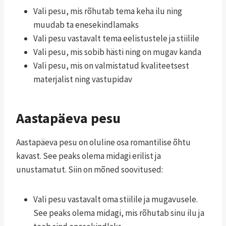
Vali pesu, mis rõhutab tema keha ilu ning
muudab ta enesekindlamaks
Vali pesu vastavalt tema eelistustele ja stiilile
Vali pesu, mis sobib hästi ning on mugav kanda
Vali pesu, mis on valmistatud kvaliteetsest
materjalist ning vastupidav
Aastapäeva pesu
Aastapäeva pesu on oluline osa romantilise õhtu
kavast. See peaks olema midagi erilist ja
unustamatut. Siin on mõned soovitused:
Vali pesu vastavalt oma stiilile ja mugavusele.
See peaks olema midagi, mis rõhutab sinu ilu ja