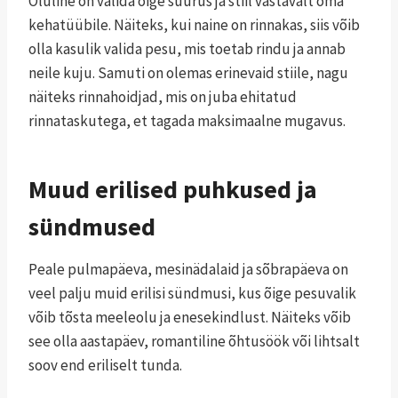
Oluline on valida õige suurus ja stiil vastavalt oma
kehatüübile. Näiteks, kui naine on rinnakas, siis võib
olla kasulik valida pesu, mis toetab rindu ja annab
neile kuju. Samuti on olemas erinevaid stiile, nagu
näiteks rinnahoidjad, mis on juba ehitatud
rinnataskutega, et tagada maksimaalne mugavus.
Muud erilised puhkused ja
sündmused
Peale pulmapäeva, mesinädalaid ja sõbrapäeva on
veel palju muid erilisi sündmusi, kus õige pesuvalik
võib tõsta meeleolu ja enesekindlust. Näiteks võib
see olla aastapäev, romantiline õhtusöök või lihtsalt
soov end eriliselt tunda.