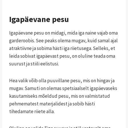
Igapäevane pesu
Igapäevane pesu on midagi, mida iga naine vajab oma
garderoobis. See peaks olema mugav, kuid samal ajal
atraktiivne ja sobima hästi iga riietusega. Selleks, et
leida sobivat igapäevast pesu, on oluline teada oma
suurust ja stiili eelistusi.
Hea valik võib olla puuvillane pesu, mis on hingav ja
mugav. Samuti on olemas spetsiaalselt igapäevaseks
kasutamiseks mõeldud pesu, mis on valmistatud
pehmematest materjalidest ja sobib hästi
tihedamate riiete alla.