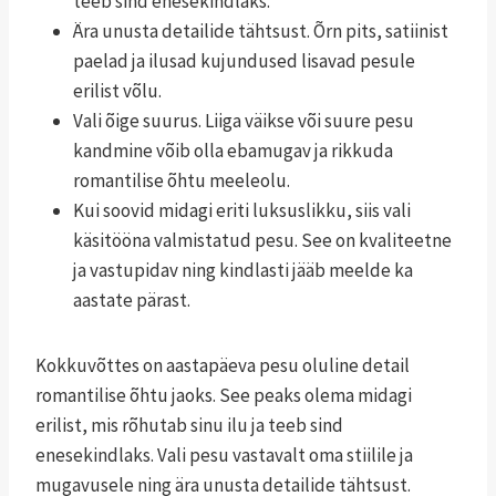
teeb sind enesekindlaks.
Ära unusta detailide tähtsust. Õrn pits, satiinist
paelad ja ilusad kujundused lisavad pesule
erilist võlu.
Vali õige suurus. Liiga väikse või suure pesu
kandmine võib olla ebamugav ja rikkuda
romantilise õhtu meeleolu.
Kui soovid midagi eriti luksuslikku, siis vali
käsitööna valmistatud pesu. See on kvaliteetne
ja vastupidav ning kindlasti jääb meelde ka
aastate pärast.
Kokkuvõttes on aastapäeva pesu oluline detail
romantilise õhtu jaoks. See peaks olema midagi
erilist, mis rõhutab sinu ilu ja teeb sind
enesekindlaks. Vali pesu vastavalt oma stiilile ja
mugavusele ning ära unusta detailide tähtsust.