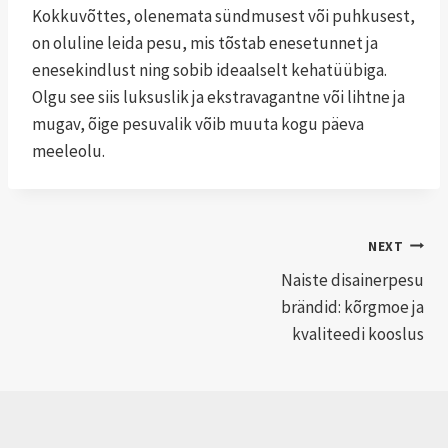
Kokkuvõttes, olenemata sündmusest või puhkusest,
on oluline leida pesu, mis tõstab enesetunnet ja
enesekindlust ning sobib ideaalselt kehatüübiga.
Olgu see siis luksuslik ja ekstravagantne või lihtne ja
mugav, õige pesuvalik võib muuta kogu päeva
meeleolu.
Navigeerimine
NEXT
Naiste disainerpesu
brändid: kõrgmoe ja
kvaliteedi kooslus