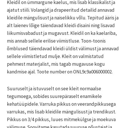
Kleidil on ümmargune kaelus, mis lisab klassikalist ja
ajatut stiili. Volangid ja drapeeritud detailid annavad
kleidile mängulisust ja naiselikku võlu. Tepitud ääris ja
alt laienev lõige täiendavad kleidi disaini ning lisavad
liikumisvabadust ja mugavust. Kleidil on ka kaelariba,
mis annab sellele erilise viimistluse. Toon-toonis
õmblused täiendavad kleidi üldist välimust ja annavad
sellele viimistletud mulje. Kleit on valmistatud
pehmest materjalist, mis tagab mugavuse kogu
kandmise ajal. Toote number on ONL9c9a006000002.
Suuruselt ja istuvuselt on see kleit normaalse
tegumoega, sobides suurepäraselt enamikele
kehatüüpidele. Varruka pikkus on veerandpikkusega
varrukas, mis lisab kleidile mängulisust ja trendikust.
Pikkus on 3/4 pikkus, luues mitmekülgse ja moekuva
välimuse. Soovitame kasutada suuruse nõustajat ja