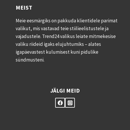
MEIST
Meie eesmärgiks on pakkuda klientidele parimat
valikut, mis vastavad teie stiilieelistustele ja
vajadustele. Trend24 valikus leiate mitmekesise
valiku riideid igaks elujuhtumiks – alates
igapäevastest kulumisest kuni pidulike
sündmusteni.
JÄLGI MEID