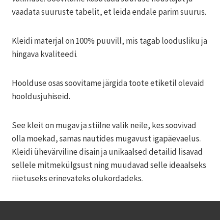
vaadata suuruste tabelit, et leida endale parim suurus.
Kleidi materjal on 100% puuvill, mis tagab loodusliku ja
hingava kvaliteedi.
Hoolduse osas soovitame järgida toote etiketil olevaid
hooldusjuhiseid.
See kleit on mugav ja stiilne valik neile, kes soovivad
olla moekad, samas nautides mugavust igapäevaelus.
Kleidi ühevärviline disain ja unikaalsed detailid lisavad
sellele mitmekülgsust ning muudavad selle ideaalseks
riietuseks erinevateks olukordadeks.