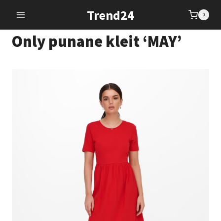
Skip
Trend24
0
to
content
Only punane kleit ‘MAY’