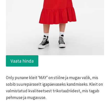
Vaata hinda
Only punane kleit ‘MAY’ on stiilne ja mugav valik, mis
sobib suurepäraselt igapäevaseks kandmiseks. Kleit on
valmistatud kvaliteetsest trikotaažriidest, mis tagab
pehmuse ja mugavuse.