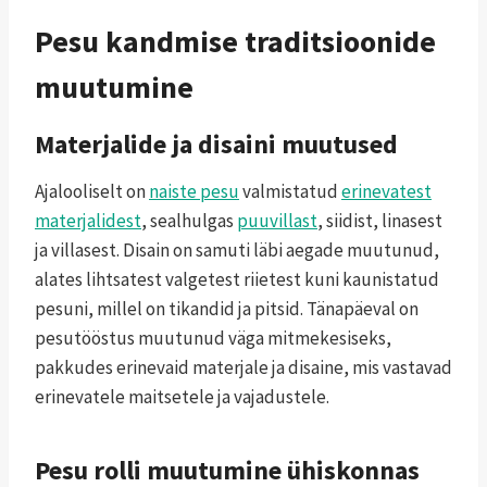
Pesu kandmise traditsioonide
muutumine
Materjalide ja disaini muutused
Ajalooliselt on
naiste pesu
valmistatud
erinevatest
materjalidest
, sealhulgas
puuvillast
, siidist, linasest
ja villasest. Disain on samuti läbi aegade muutunud,
alates lihtsatest valgetest riietest kuni kaunistatud
pesuni, millel on tikandid ja pitsid. Tänapäeval on
pesutööstus muutunud väga mitmekesiseks,
pakkudes erinevaid materjale ja disaine, mis vastavad
erinevatele maitsetele ja vajadustele.
Pesu rolli muutumine ühiskonnas