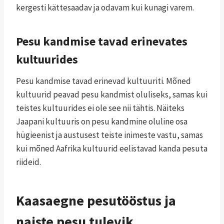
kergesti kättesaadav ja odavam kui kunagi varem.
Pesu kandmise tavad erinevates
kultuurides
Pesu kandmise tavad erinevad kultuuriti. Mõned
kultuurid peavad pesu kandmist oluliseks, samas kui
teistes kultuurides ei ole see nii tähtis. Näiteks
Jaapani kultuuris on pesu kandmine oluline osa
hügieenist ja austusest teiste inimeste vastu, samas
kui mõned Aafrika kultuurid eelistavad kanda pesuta
riideid.
Kaasaegne pesutööstus ja
naiste pesu tulevik