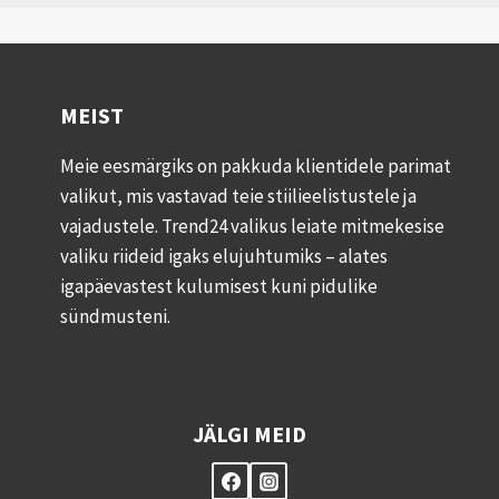
MEIST
Meie eesmärgiks on pakkuda klientidele parimat
valikut, mis vastavad teie stiilieelistustele ja
vajadustele. Trend24 valikus leiate mitmekesise
valiku riideid igaks elujuhtumiks – alates
igapäevastest kulumisest kuni pidulike
sündmusteni.
JÄLGI MEID