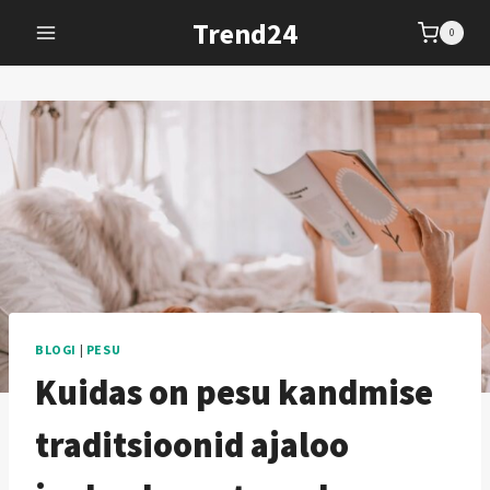
Skip
Trend24
0
to
content
BLOGI
|
PESU
Kuidas on pesu kandmise
traditsioonid ajaloo