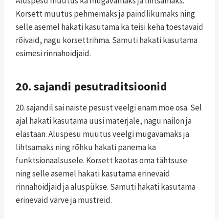
Aluspesu muutus ka mugavamaks ja lihtsamaks.
Korsett muutus pehmemaks ja paindlikumaks ning
selle asemel hakati kasutama ka teisi keha toestavaid
rõivaid, nagu korsettrihma. Samuti hakati kasutama
esimesi rinnahoidjaid.
20. sajandi pesutraditsioonid
20. sajandil sai naiste pesust veelgi enam moe osa. Sel
ajal hakati kasutama uusi materjale, nagu nailon ja
elastaan. Aluspesu muutus veelgi mugavamaks ja
lihtsamaks ning rõhku hakati panema ka
funktsionaalsusele. Korsett kaotas oma tähtsuse
ning selle asemel hakati kasutama erinevaid
rinnahoidjaid ja aluspükse. Samuti hakati kasutama
erinevaid värve ja mustreid.