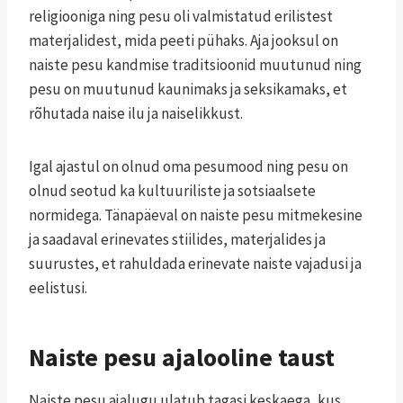
religiooniga ning pesu oli valmistatud erilistest
materjalidest, mida peeti pühaks. Aja jooksul on
naiste pesu kandmise traditsioonid muutunud ning
pesu on muutunud kaunimaks ja seksikamaks, et
rõhutada naise ilu ja naiselikkust.
Igal ajastul on olnud oma pesumood ning pesu on
olnud seotud ka kultuuriliste ja sotsiaalsete
normidega. Tänapäeval on naiste pesu mitmekesine
ja saadaval erinevates stiilides, materjalides ja
suurustes, et rahuldada erinevate naiste vajadusi ja
eelistusi.
Naiste pesu ajalooline taust
Naiste pesu ajalugu ulatub tagasi keskaega, kus