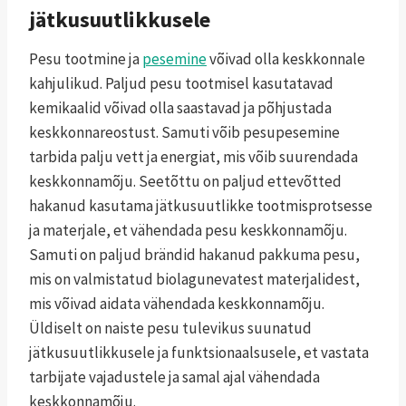
jätkusuutlikkusele
Pesu tootmine ja
pesemine
võivad olla keskkonnale
kahjulikud. Paljud pesu tootmisel kasutatavad
kemikaalid võivad olla saastavad ja põhjustada
keskkonnareostust. Samuti võib pesupesemine
tarbida palju vett ja energiat, mis võib suurendada
keskkonnamõju. Seetõttu on paljud ettevõtted
hakanud kasutama jätkusuutlikke tootmisprotsesse
ja materjale, et vähendada pesu keskkonnamõju.
Samuti on paljud brändid hakanud pakkuma pesu,
mis on valmistatud biolagunevatest materjalidest,
mis võivad aidata vähendada keskkonnamõju.
Üldiselt on naiste pesu tulevikus suunatud
jätkusuutlikkusele ja funktsionaalsusele, et vastata
tarbijate vajadustele ja samal ajal vähendada
keskkonnamõju.