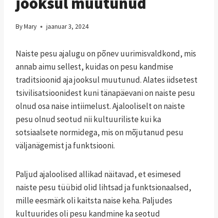
jooksul muutunud
By
Mary
jaanuar 3, 2024
Naiste pesu ajalugu on põnev uurimisvaldkond, mis
annab aimu sellest, kuidas on pesu kandmise
traditsioonid aja jooksul muutunud. Alates iidsetest
tsivilisatsioonidest kuni tänapäevani on naiste pesu
olnud osa naise intiimelust. Ajalooliselt on naiste
pesu olnud seotud nii kultuuriliste kui ka
sotsiaalsete normidega, mis on mõjutanud pesu
väljanägemist ja funktsiooni.
Paljud ajaloolised allikad näitavad, et esimesed
naiste pesu tüübid olid lihtsad ja funktsionaalsed,
mille eesmärk oli kaitsta naise keha. Paljudes
kultuurides oli pesu kandmine ka seotud