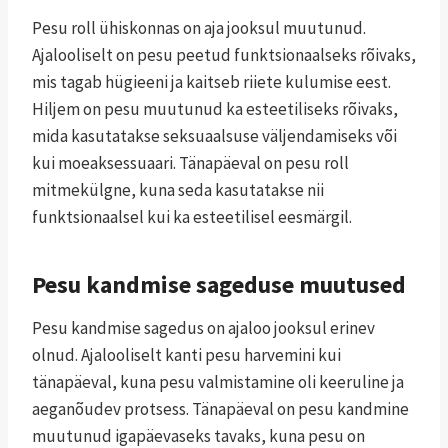
Pesu roll ühiskonnas on aja jooksul muutunud.
Ajalooliselt on pesu peetud funktsionaalseks rõivaks,
mis tagab hügieeni ja kaitseb riiete kulumise eest.
Hiljem on pesu muutunud ka esteetiliseks rõivaks,
mida kasutatakse seksuaalsuse väljendamiseks või
kui moeaksessuaari. Tänapäeval on pesu roll
mitmekülgne, kuna seda kasutatakse nii
funktsionaalsel kui ka esteetilisel eesmärgil.
Pesu kandmise sageduse muutused
Pesu kandmise sagedus on ajaloo jooksul erinev
olnud. Ajalooliselt kanti pesu harvemini kui
tänapäeval, kuna pesu valmistamine oli keeruline ja
aeganõudev protsess. Tänapäeval on pesu kandmine
muutunud igapäevaseks tavaks, kuna pesu on