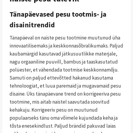
Tänapäevased pesu tootmis- ja
disainitrendid
Tänapäeval on naiste pesu tootmine muutunud üha
innovaatilisemaks ja keskkonnasõbralikumaks. Paljud
kaubamärgid kasutavad jätkusuutlikke materjale,
nagu orgaaniline puuvill, bambus ja taaskasutatud
polüester, et vähendada tootmise keskkonnamõju.
Samuti on paljud ettevõtted hakanud kasutama
tehnoloogiat, et luua paremaid ja mugavamaid pesu
disaine. Üks tänapäevane trend on korrigeeriva pesu
tootmine, mis aitab naistel saavutada soovitud
kehakuju. Korrigeeriv pesu on muutunud
populaarseks tänu oma võimele kujundada keha ja
tõsta enesekindlust. Paljud brändid pakuvad laias