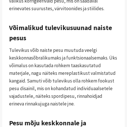
valikus korrigeerivaid pesu, mis on saadaval
erinevates suurustes, värvitoonides ja stiilides.
Võimalikud tulevikusuunad naiste
pesus
Tulevikus võib naiste pesu muutuda veelgi
keskkonnasõbralikumaks ja funktsionaalsemaks. Üks
võimalus on kasutada rohkem taaskasutatud
materjale, nagu näiteks mereplastikust valmistatud
kangaid. Samuti võib tulevikus olla rohkem fookust
pesu disainil, mis on kohandatud individuaalsetele
vajadustele, näiteks spordipesu, rinnahoidjad
erineva rinnakujuga naistele jne.
Pesu mõju keskkonnale ja